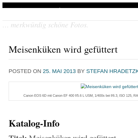
Stefan Hradetzky Naturfoto
… merkwürdig schöne Fotos.
Willkommen
Meisenküken wird gefüttert
POSTED ON
25. MAI 2013
BY
STEFAN HRADETZ
Canon EOS 6D mit Canon EF 400 f/5.6 L USM, 1/400s bei f/6.3, ISO 125, RAW
Katalog-Info
Titel:
Meisenküken wird gefüttert