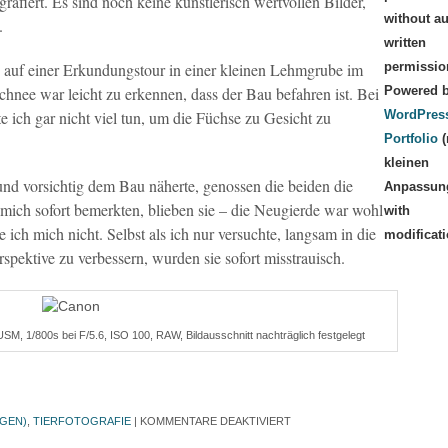
rafiert. Es sind noch keine künstlerisch wertvollen Bilder,
without au
.
written
 auf einer Erkundungstour in einer kleinen Lehmgrube im
permissio
nee war leicht zu erkennen, dass der Bau befahren ist. Bei
Powered 
 ich gar nicht viel tun, um die Füchse zu Gesicht zu
WordPres
Portfolio
(
kleinen
und vorsichtig dem Bau näherte, genossen die beiden die
Anpassun
ch sofort bemerkten, blieben sie – die Neugierde war wohl
with
 ich mich nicht. Selbst als ich nur versuchte, langsam in die
modificati
pektive zu verbessern, wurden sie sofort misstrauisch.
, 1/800s bei F/5.6, ISO 100, RAW, Bildausschnitt nachträglich festgelegt
IGEN)
,
TIERFOTOGRAFIE
|
KOMMENTARE DEAKTIVIERT