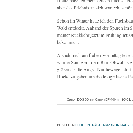
Heute habe ich meine ersten Füchse fotog
aber das Erlebnis an sich war echt schön
Schon im Winter hatte ich den Fuchsbau
Wald entdeckt. Anhand der Spuren im Sch
meiner Rückkehr jetzt im Frühling musste
bekommen.
Als ich mich am frühen Vormittag leise 
warme Sonne vor dem Bau. Obwohl sie mi
größer als die Angst. Nur bewegen durfte
Hocke zu gehen um die fotografische Pers
Canon EOS 6D mit Canon EF 400mm f/5,6 L USM
POSTED IN
BLOGEINTRÄGE
,
NMZ (NUR MAL ZE