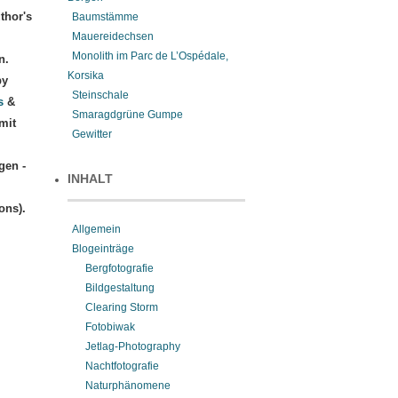
thor's
Baumstämme
Mauereidechsen
Monolith im Parc de L’Ospédale,
n.
Korsika
by
Steinschale
s
&
Smaragdgrüne Gumpe
mit
Gewitter
gen -
INHALT
ons).
Allgemein
Blogeinträge
Bergfotografie
Bildgestaltung
Clearing Storm
Fotobiwak
Jetlag-Photography
Nachtfotografie
Naturphänomene