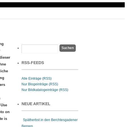
Impressum
Datenschutzerklärung
ng
r
dieser
RSS-FEEDS
ohne
liche
ung
Alle Einträge (RSS)
Nur Blogeinträge (RSS)
ers
Nur Bildkatalogeinträge (RSS)
)
NEUE ARTIKEL
 Use
oto on
te is
Spätherbst in den Berchtesgadener
Bergen