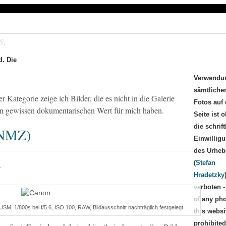
 Naturfotografie
s.
d. Die
Willkommen
Portfolio
Katalog
Info
Kontakt
Verwendu
sämtliche
 Kategorie zeige ich Bilder, die es nicht in die Galerie
Fotos auf 
nen gewissen dokumentarischen Wert für mich haben.
Seite ist 
die schrift
(NMZ)
Einwillig
des Urheb
(
Stefan
Y
Hradetzky
verboten -
of any ph
, 1/800s bei f/5.6, ISO 100, RAW, Bildausschnitt nachträglich festgelegt
this websi
prohibited