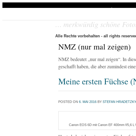
Stefan Hradetzky
… merkwürdig schöne Foto
Alle Rechte vorbehalten - all rights reserve
NMZ (nur mal zeigen)
NMZ bedeutet „nur mal zeigen“. In dieser
geschafft haben, die aber zumindest ei
Meine ersten Füchse 
POSTED ON
6. MAI 2016
BY
STEFAN HRADETZK
Canon EOS 6D mit Canon EF 400mm f/5,6 L USM