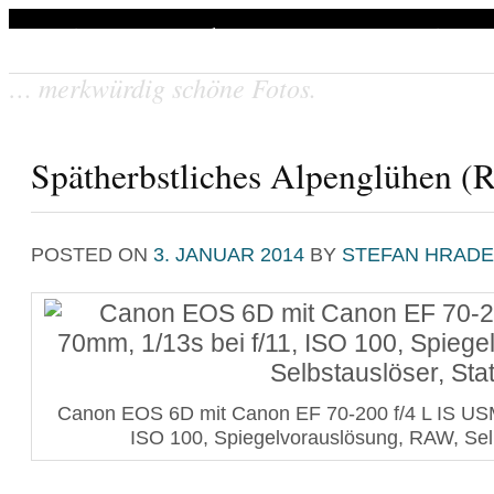
Stefan Hradetzky Naturfoto
… merkwürdig schöne Fotos.
Willkommen
Spätherbstliches Alpenglühen (R
POSTED ON
3. JANUAR 2014
BY
STEFAN HRADE
Canon EOS 6D mit Canon EF 70-200 f/4 L IS USM
ISO 100, Spiegelvorauslösung, RAW, Selb